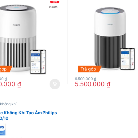
 góp
Trả góp
000
₫
6.500.000
₫
0.000
₫
5.500.000
₫
 không khí
c Không Khí Tạo Ẩm Philips
0/10