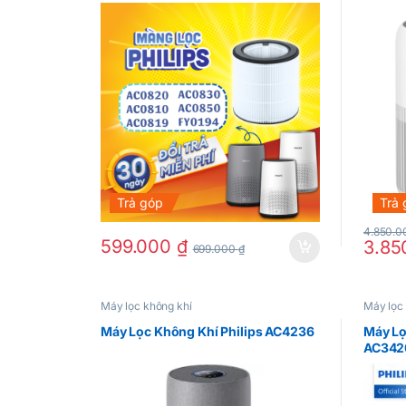
model FY0194
Trả góp
Trả
4.850.
599.000
₫
3.85
699.000
₫
Máy lọc không khí
Máy lọc
Máy Lọc Không Khí Philips AC4236
Máy Lọ
AC342