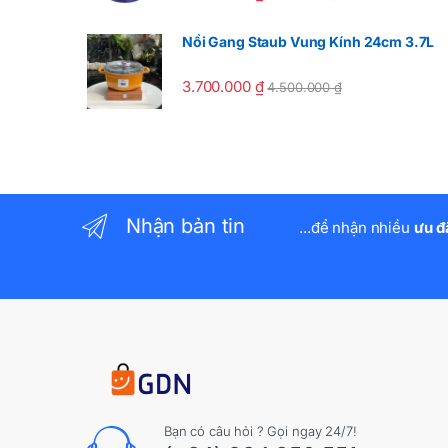
Nồi Gang Staub Vung Kính 24cm 3.7L
3.700.000
₫
4.500.000
₫
Nhận bản tin
...để nhận nhiều
ưu đ
Bạn có câu hỏi ? Gọi ngay 24/7!