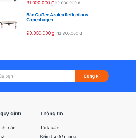
91.000.000
₫
99.000.000
₫
Bàn Coffee Azalea Reflections
Copenhagen
90.000.000
₫
112.300.000
₫
Đăng kí
 quy định
Thông tin
anh toán
Tài khoản
trả
Kiểm tra đơn hàng