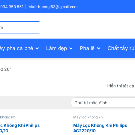
) 934 350 551
Mail: huongl83@gmail.com
áy pha cà phê
Làm đẹp
Pha lê
Chất tẩy r
50 20”
Hiển thị tất cả
 không khí
Máy lọc không khí
c Không Khí Philips
Máy Lọc Không Khí Philips
0/10
AC2220/10