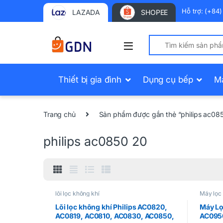
Hỗ trợ: (+84
LAZADA
SHOPEE
Search for:
Thiết bị gia đình
Dụng cụ bếp
M
Trang chủ
Sản phẩm được gắn thẻ “philips ac08
philips ac0850 20
lõi lọc không khí
Máy lọc
Lõi lọc không khí Philips AC0820,
Máy Lọ
AC0819, AC0810, AC0830, AC0850,
AC095