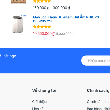
Được xếp
159.000
₫
300.000
₫
–
hạng
5.00
5
sao
Máy Lọc Không Khí Kèm Hút Ẩm PHILIPS
DE5205 25L
Được xếp
10.500.000
₫
11.000.000
₫
hạng
5.00
5
sao
ãi
bất ngờ
Về chúng tôi
Chính sách,
Giới thiệu
Chính sách th
Liên hệ
Bảo hành, đổi 