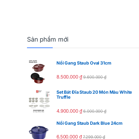
Sản phẩm mới
Nồi Gang Staub Oval 31cm
8.500.000
₫
9.600.000
₫
Set Bát Đĩa Staub 20 Món Màu White
Truffle
4.900.000
₫
6.000.000
₫
Nồi Gang Staub Dark Blue 24cm
6.500.000
₫
7.299.000
₫