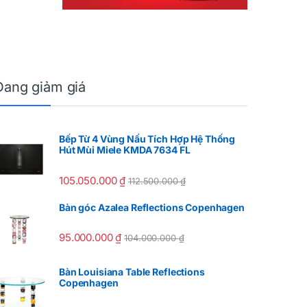
Đang giảm giá
Bếp Từ 4 Vùng Nấu Tích Hợp Hệ Thống
Hút Mùi Miele KMDA 7634 FL
105.050.000
₫
112.500.000
₫
Bàn góc Azalea Reflections Copenhagen
95.000.000
₫
104.000.000
₫
Bàn Louisiana Table Reflections
Copenhagen