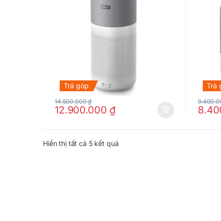
Trả góp
Trả
14.500.000
₫
9.400.
12.900.000
₫
8.40
Hiển thị tất cả 5 kết quả