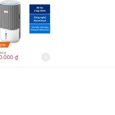
 góp
000
₫
0.000
₫