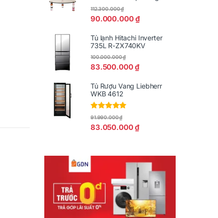
112.300.000
₫
90.000.000
₫
Tủ lạnh Hitachi Inverter
735L R-ZX740KV
100.000.000
₫
83.500.000
₫
Tủ Rượu Vang Liebherr
WKB 4612
Được xếp
91.990.000
₫
hạng
5.00
5
83.050.000
₫
sao