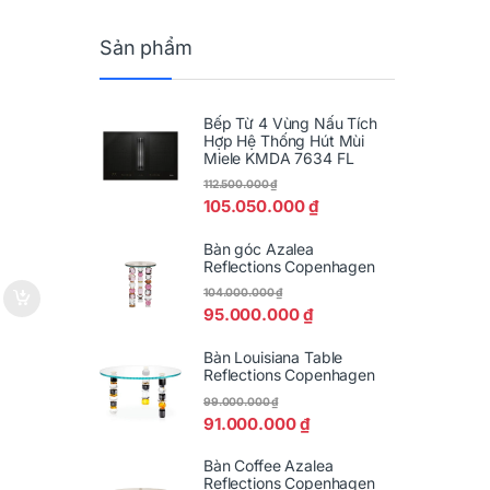
Sản phẩm
Bếp Từ 4 Vùng Nấu Tích
Hợp Hệ Thống Hút Mùi
Miele KMDA 7634 FL
112.500.000
₫
105.050.000
₫
Bàn góc Azalea
Reflections Copenhagen
104.000.000
₫
95.000.000
₫
Bàn Louisiana Table
Reflections Copenhagen
99.000.000
₫
91.000.000
₫
Bàn Coffee Azalea
Reflections Copenhagen