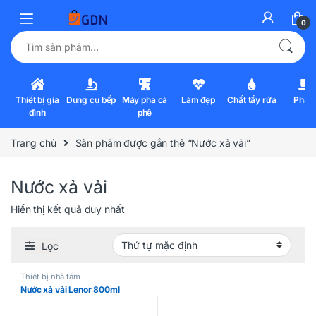
0
Tìm kiếm:
Thiết bị gia
Dụng cụ bếp
Máy pha cà
Làm đẹp
Chất tẩy rửa
Pha l
đình
phê
Trang chủ
Sản phẩm được gắn thẻ “Nước xả vải”
Nước xả vải
Hiển thị kết quả duy nhất
Lọc
Thiết bị nhà tắm
Nước xả vải Lenor 800ml