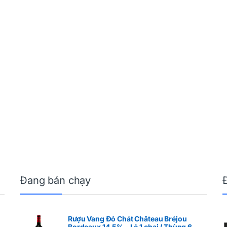
Đang bán chạy
Rượu Vang Đỏ Chát Château Bréjou
Bordeaux 14,5% - Lẻ 1 chai / Thùng 6