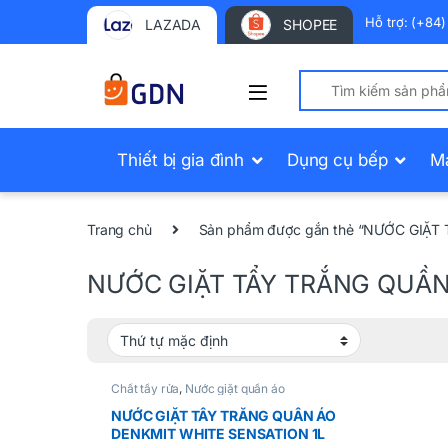
Hỗ trợ: (+84
LAZADA
SHOPEE
Search for:
Thiết bị gia đình
Dụng cụ bếp
M
Trang chủ
Sản phẩm được gắn thẻ “NƯỚC GIẶ
NƯỚC GIẶT TẨY TRẮNG QUẦN
Chất tẩy rửa
,
Nước giặt quần áo
NƯỚC GIẶT TẨY TRẮNG QUẦN ÁO
DENKMIT WHITE SENSATION 1L