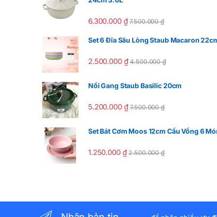
6.300.000
₫
7.500.000
₫
Set 6 Đĩa Sâu Lòng Staub Macaron 22c
2.500.000
₫
4.500.000
₫
Nồi Gang Staub Basilic 20cm
5.200.000
₫
7.500.000
₫
Set Bát Cơm Moos 12cm Cầu Vồng 6 Mó
1.250.000
₫
2.500.000
₫
Nhận bản tin