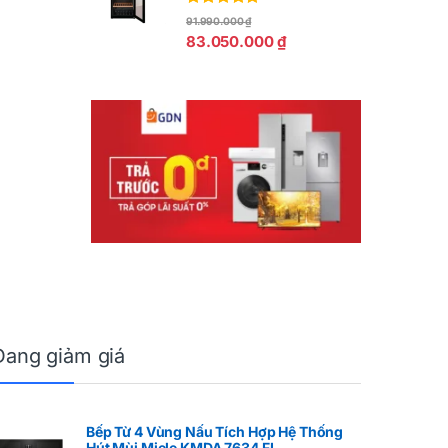
Được xếp
91.990.000
₫
hạng
5.00
5
83.050.000
₫
sao
Đang giảm giá
Bếp Từ 4 Vùng Nấu Tích Hợp Hệ Thống
Hút Mùi Miele KMDA 7634 FL