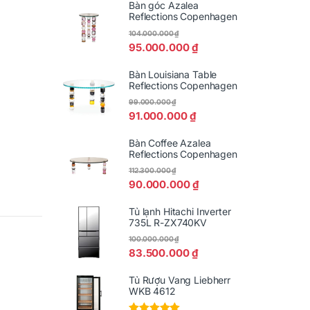
Bàn góc Azalea
Reflections Copenhagen
104.000.000
₫
95.000.000
₫
Bàn Louisiana Table
Reflections Copenhagen
99.000.000
₫
91.000.000
₫
Bàn Coffee Azalea
Reflections Copenhagen
112.300.000
₫
90.000.000
₫
Tủ lạnh Hitachi Inverter
735L R-ZX740KV
100.000.000
₫
83.500.000
₫
Tủ Rượu Vang Liebherr
WKB 4612