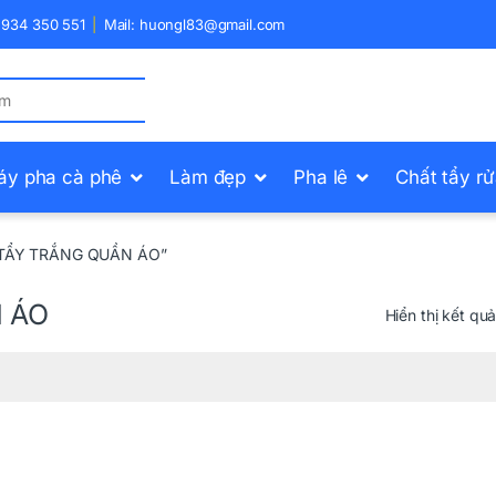
) 934 350 551
Mail: huongl83@gmail.com
áy pha cà phê
Làm đẹp
Pha lê
Chất tẩy r
T TẨY TRẮNG QUẦN ÁO”
 ÁO
Hiển thị kết qu