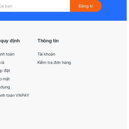
Đăng kí
 quy định
Thông tin
anh toán
Tài khoản
trả
Kiểm tra đơn hàng
ắp đặt
o mật
 dụng
anh toán VNPAY