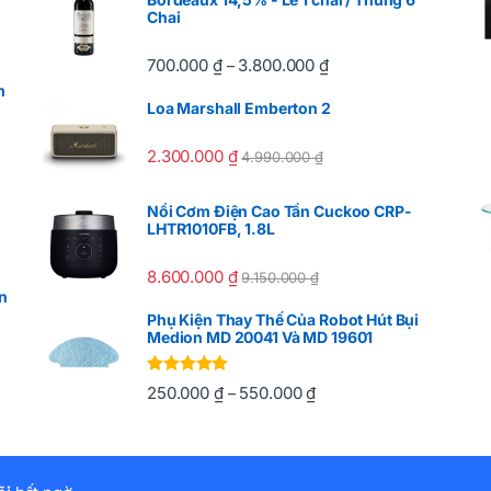
Chai
700.000
₫
3.800.000
₫
–
m
Loa Marshall Emberton 2
2.300.000
₫
4.990.000
₫
Nồi Cơm Điện Cao Tần Cuckoo CRP-
LHTR1010FB, 1.8L
8.600.000
₫
9.150.000
₫
n
Phụ Kiện Thay Thế Của Robot Hút Bụi
Medion MD 20041 Và MD 19601
Được xếp
250.000
₫
550.000
₫
–
hạng
5.00
5
sao