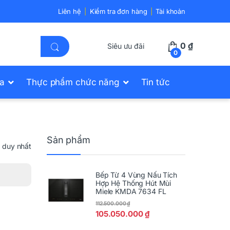
Liên hệ
Kiểm tra đơn hàng
Tài khoản
0
₫
Siêu ưu đãi
0
ửa
Thực phẩm chức năng
Tin tức
Sản phẩm
ả duy nhất
Bếp Từ 4 Vùng Nấu Tích
Hợp Hệ Thống Hút Mùi
Miele KMDA 7634 FL
112.500.000
₫
105.050.000
₫