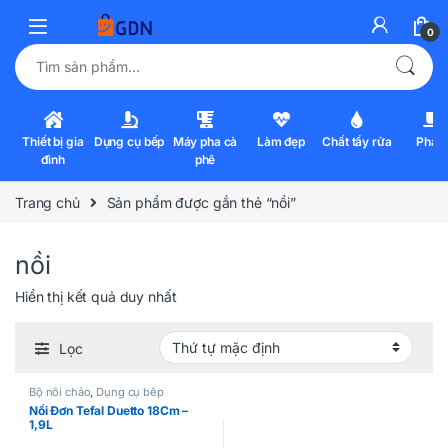
0
Tìm kiếm:
Thiết bị gia
Dụng cụ bếp
Máy pha cà
Làm đẹp
Chất tẩy rửa
Pha l
đình
phê
Trang chủ
Sản phẩm được gắn thẻ “nồi”
nồi
Hiển thị kết quả duy nhất
Lọc
Bộ nồi chảo
,
Dụng cụ bếp
Nồi Đơn Tefal Duetto 18Cm –
1,9L