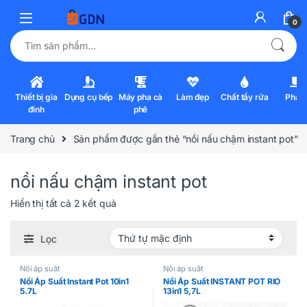
0
Tìm kiếm:
Thiết bị gia
Dụng cụ bếp
Máy pha cà
Làm đẹp
Chất tẩy rửa
Pha l
đình
phê
Trang chủ
Sản phẩm được gắn thẻ “nồi nấu chậm instant pot”
nồi nấu chậm instant pot
Hiển thị tất cả 2 kết quả
Lọc
Nồi áp suất
Nồi áp suất
Nồi Áp Suất Instant Pot 10in1
Nồi Áp Suất INSTANT POT RIO
5.7L
13in1 5,7L