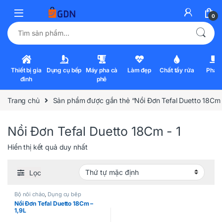
0
Tìm kiếm:
Thiết bị gia
Dụng cụ bếp
Máy pha cà
Làm đẹp
Chất tẩy rửa
Pha l
đình
phê
Trang chủ
Sản phẩm được gắn thẻ “Nồi Đơn Tefal Duetto 18Cm 
Nồi Đơn Tefal Duetto 18Cm - 1
Hiển thị kết quả duy nhất
Lọc
Bộ nồi chảo
,
Dụng cụ bếp
Nồi Đơn Tefal Duetto 18Cm –
1,9L