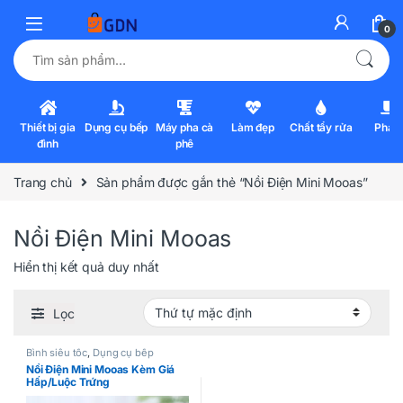
0
Tìm kiếm:
Thiết bị gia
Dụng cụ bếp
Máy pha cà
Làm đẹp
Chất tẩy rửa
Pha l
đình
phê
Trang chủ
Sản phẩm được gắn thẻ “Nồi Điện Mini Mooas”
Nồi Điện Mini Mooas
Hiển thị kết quả duy nhất
Lọc
Bình siêu tốc
,
Dụng cụ bếp
Nồi Điện Mini Mooas Kèm Giá
Hấp/Luộc Trứng