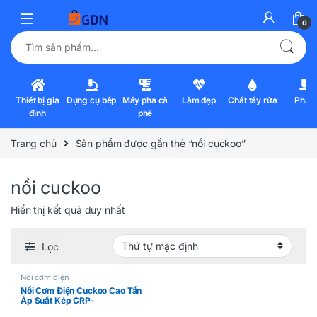
0
Tìm kiếm:
Thiết bị gia
Dụng cụ bếp
Máy pha cà
Làm đẹp
Chất tẩy rửa
Pha l
đình
phê
Trang chủ
Sản phẩm được gắn thẻ “nồi cuckoo”
nồi cuckoo
Hiển thị kết quả duy nhất
Lọc
Nồi cơm điện
Nồi Cơm Điện Cuckoo Cao Tần
Áp Suất Kép CRP-
KHTS1060FWM 1.8L