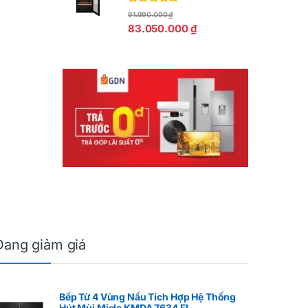
Được xếp
91.990.000
₫
hạng
5.00
5
83.050.000
₫
sao
Đang giảm giá
Bếp Từ 4 Vùng Nấu Tích Hợp Hệ Thống
Hút Mùi Miele KMDA 7634 FL