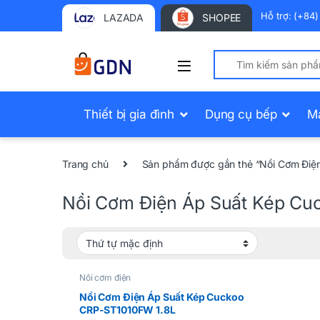
Hỗ trợ: (+84
LAZADA
SHOPEE
Search for:
Thiết bị gia đình
Dụng cụ bếp
M
Trang chủ
Sản phẩm được gắn thẻ “Nồi Cơm Điệ
Nồi Cơm Điện Áp Suất Kép Cu
Nồi cơm điện
Nồi Cơm Điện Áp Suất Kép Cuckoo
CRP-ST1010FW 1.8L