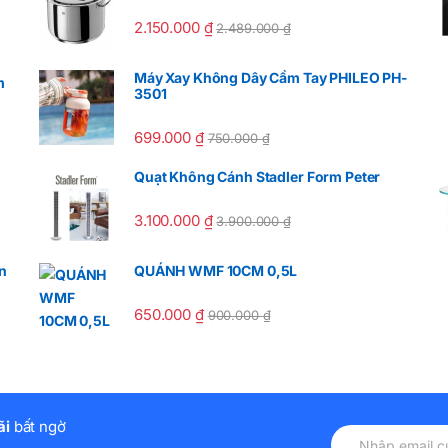
2.150.000
₫
2.489.000
₫
Máy Xay Không Dây Cầm Tay PHILEO PH-
m
3501
699.000
₫
750.000
₫
Quạt Không Cánh Stadler Form Peter
3.100.000
₫
3.900.000
₫
n
QUÁNH WMF 10CM 0,5L
650.000
₫
900.000
₫
ãi
bất ngờ