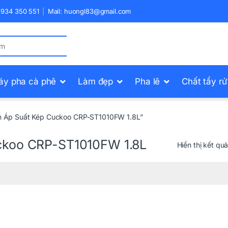
) 934 350 551
Mail: huongl83@gmail.com
áy pha cà phê
Làm đẹp
Pha lê
Chất tẩy r
n Áp Suất Kép Cuckoo CRP-ST1010FW 1.8L”
ckoo CRP-ST1010FW 1.8L
Hiển thị kết qu