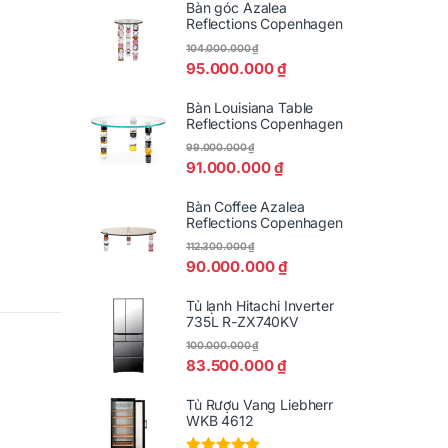
Bàn góc Azalea
Reflections Copenhagen
104.000.000
₫
95.000.000
₫
Bàn Louisiana Table
Reflections Copenhagen
99.000.000
₫
91.000.000
₫
Bàn Coffee Azalea
Reflections Copenhagen
112.300.000
₫
90.000.000
₫
Tủ lạnh Hitachi Inverter
735L R-ZX740KV
100.000.000
₫
83.500.000
₫
Tủ Rượu Vang Liebherr
WKB 4612