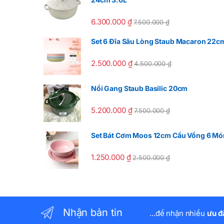
6.300.000
₫
7.500.000
₫
Set 6 Đĩa Sâu Lòng Staub Macaron 22c
2.500.000
₫
4.500.000
₫
Nồi Gang Staub Basilic 20cm
5.200.000
₫
7.500.000
₫
Set Bát Cơm Moos 12cm Cầu Vồng 6 Mó
1.250.000
₫
2.500.000
₫
Nhận bản tin
...để nhận nhiều
ưu đ