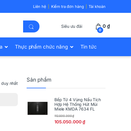
Liên hệ
Kiểm tra đơn hàng
Tài khoản
0
₫
Siêu ưu đãi
0
ửa
Thực phẩm chức năng
Tin tức
Sản phẩm
ả duy nhất
Bếp Từ 4 Vùng Nấu Tích
Hợp Hệ Thống Hút Mùi
Miele KMDA 7634 FL
112.500.000
₫
105.050.000
₫