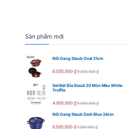
Sản phẩm mới
Nồi Gang Staub Oval 31cm
8.500.000
₫
9.600.000
₫
Set Bát Đĩa Staub 20 Món Màu White
Truffle
4.900.000
₫
6.000.000
₫
Nồi Gang Staub Dark Blue 24cm
6.500.000
₫
7.299.000
₫