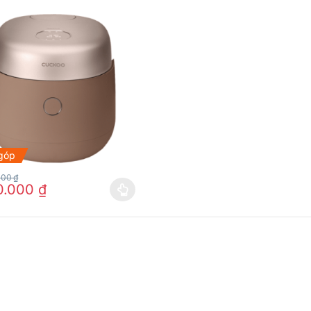
 góp
000
₫
0.000
₫
hể được chọn trên trang sản phẩm
m này có nhiều biến thể. Các tùy chọn có thể được chọn trên trang 