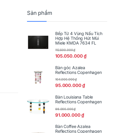
Sản phẩm
Bếp Từ 4 Vùng Nấu Tích
Hợp Hệ Thống Hút Mùi
Miele KMDA 7634 FL
112.500.000
₫
105.050.000
₫
Bàn góc Azalea
Reflections Copenhagen
104.000.000
₫
sản phẩm
95.000.000
₫
Bàn Louisiana Table
Reflections Copenhagen
99.000.000
₫
91.000.000
₫
Bàn Coffee Azalea
Reflections Copenhagen