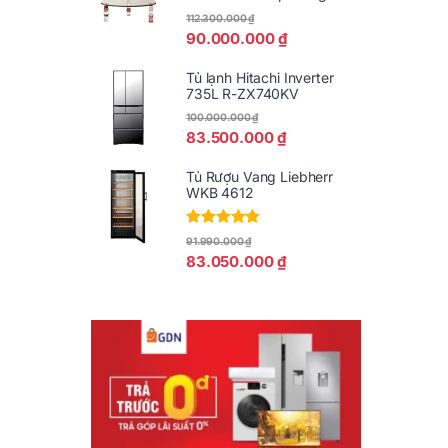
112.300.000
₫
90.000.000
₫
Tủ lạnh Hitachi Inverter
735L R-ZX740KV
100.000.000
₫
83.500.000
₫
Tủ Rượu Vang Liebherr
WKB 4612
Được xếp
91.990.000
₫
hạng
5.00
5
83.050.000
₫
sao