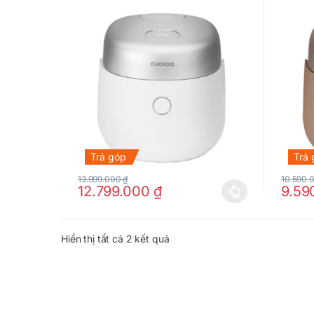
Trả góp
Trả
13.999.000
₫
10.590.
12.799.000
₫
9.59
Sản phẩm này có nhiều biến thể. Các tùy chọn có t
Sản phẩ
Hiển thị tất cả 2 kết quả