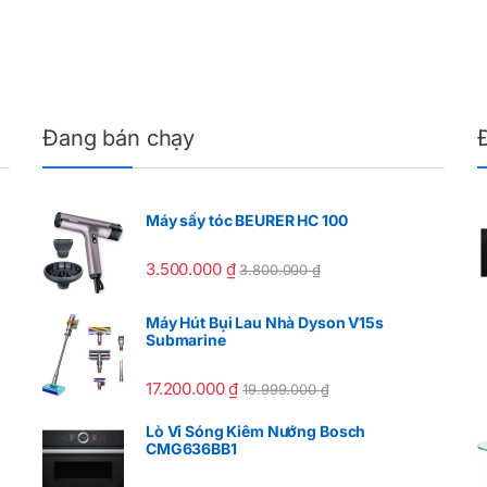
Đang bán chạy
Máy sấy tóc BEURER HC 100
3.500.000
₫
3.800.000
₫
Máy Hút Bụi Lau Nhà Dyson V15s
Submarine
17.200.000
₫
19.999.000
₫
Lò Vi Sóng Kiêm Nướng Bosch
CMG636BB1