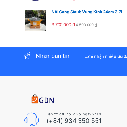
Nồi Gang Staub Vung Kính 24cm 3.7L
3.700.000
₫
4.500.000
₫
Nhận bản tin
...để nhận nhiều
ưu đ
Bạn có câu hỏi ? Gọi ngay 24/7!
(+84) 934 350 551