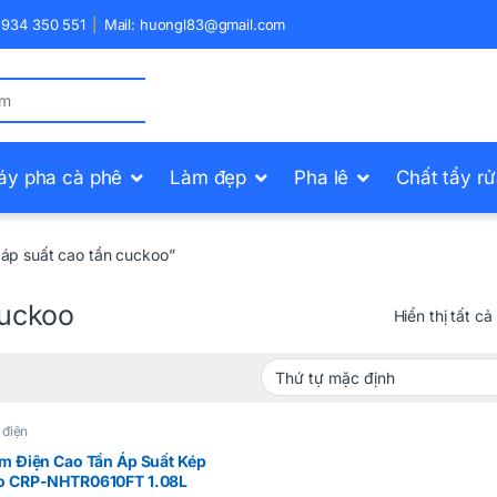
) 934 350 551
Mail: huongl83@gmail.com
áy pha cà phê
Làm đẹp
Pha lê
Chất tẩy r
áp suất cao tần cuckoo”
cuckoo
Hiển thị tất cả
 điện
m Điện Cao Tần Áp Suất Kép
o CRP-NHTR0610FT 1.08L