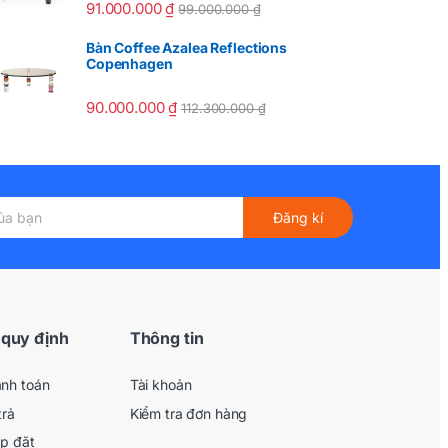
91.000.000
₫
99.000.000
₫
Bàn Coffee Azalea Reflections
Copenhagen
90.000.000
₫
112.300.000
₫
Đăng kí
 quy định
Thông tin
anh toán
Tài khoản
trả
Kiểm tra đơn hàng
ắp đặt