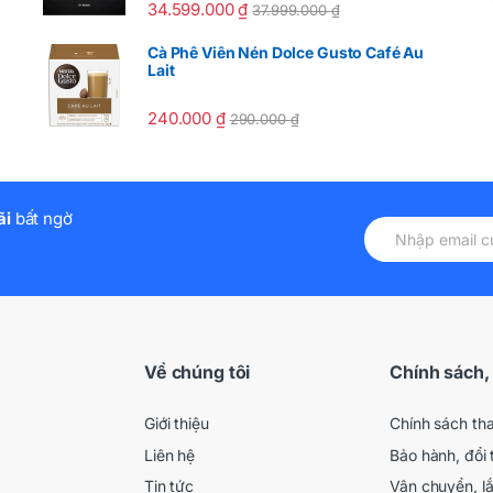
34.599.000
₫
37.999.000
₫
Cà Phê Viên Nén Dolce Gusto Café Au
Lait
240.000
₫
290.000
₫
ãi
bất ngờ
Về chúng tôi
Chính sách,
Giới thiệu
Chính sách th
Liên hệ
Bảo hành, đổi 
Tin tức
Vận chuyển, l