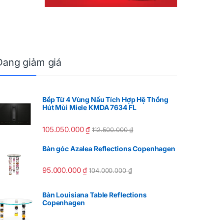
Đang giảm giá
Bếp Từ 4 Vùng Nấu Tích Hợp Hệ Thống
Hút Mùi Miele KMDA 7634 FL
105.050.000
₫
112.500.000
₫
Bàn góc Azalea Reflections Copenhagen
95.000.000
₫
104.000.000
₫
Bàn Louisiana Table Reflections
Copenhagen