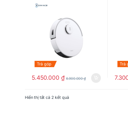
Trả góp
Trả
5.450.000
₫
7.30
6.900.000
₫
Hiển thị tất cả 2 kết quả