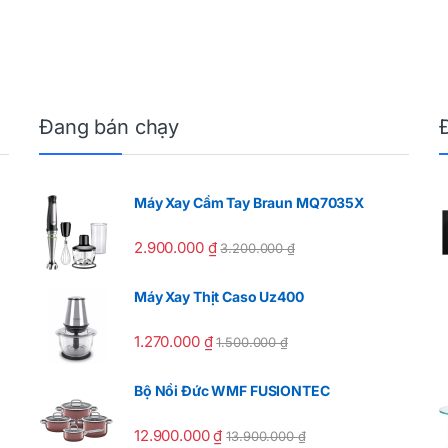
Đang bán chạy
Máy Xay Cầm Tay Braun MQ7035X
2.900.000
₫
3.200.000
₫
Máy Xay Thịt Caso Uz400
1.270.000
₫
1.500.000
₫
Bộ Nồi Đức WMF FUSIONTEC
12.900.000
₫
13.900.000
₫