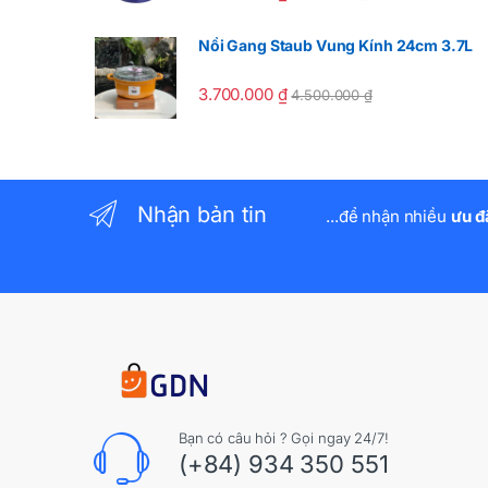
Nồi Gang Staub Vung Kính 24cm 3.7L
3.700.000
₫
4.500.000
₫
Nhận bản tin
...để nhận nhiều
ưu đ
Bạn có câu hỏi ? Gọi ngay 24/7!
(+84) 934 350 551