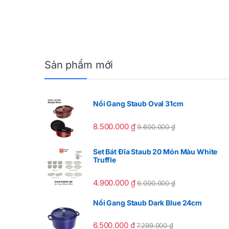
Sản phẩm mới
Nồi Gang Staub Oval 31cm
8.500.000
₫
9.600.000
₫
Set Bát Đĩa Staub 20 Món Màu White
Truffle
4.900.000
₫
6.000.000
₫
Nồi Gang Staub Dark Blue 24cm
6.500.000
₫
7.299.000
₫