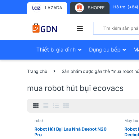
Hỗ trợ: (+84
LAZADA
SHOPEE
Search for:
Thiết bị gia đình
Dụng cụ bếp
M
Trang chủ
Sản phẩm được gắn thẻ “mua robot hú
mua robot hút bụi ecovacs
robot
Máy lau 
Robot Hút Bụi Lau Nhà Deebot N20
Robot 
Pro
Deebot