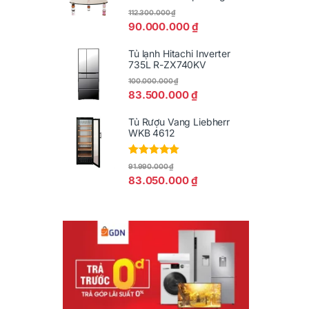
112.300.000
₫
90.000.000
₫
Tủ lạnh Hitachi Inverter
735L R-ZX740KV
100.000.000
₫
83.500.000
₫
Tủ Rượu Vang Liebherr
WKB 4612
Được xếp
91.990.000
₫
hạng
5.00
5
83.050.000
₫
sao