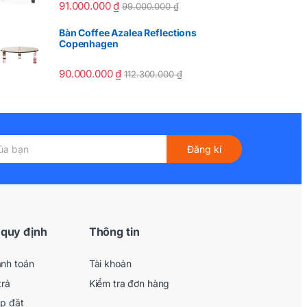
91.000.000
₫
99.000.000
₫
Bàn Coffee Azalea Reflections
Copenhagen
90.000.000
₫
112.300.000
₫
Đăng kí
 quy định
Thông tin
anh toán
Tài khoản
trả
Kiểm tra đơn hàng
ắp đặt