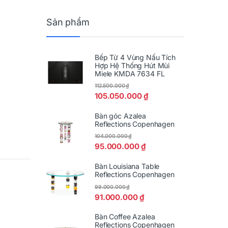
Sản phẩm
Bếp Từ 4 Vùng Nấu Tích
Hợp Hệ Thống Hút Mùi
Miele KMDA 7634 FL
112.500.000
₫
105.050.000
₫
Bàn góc Azalea
Reflections Copenhagen
104.000.000
₫
95.000.000
₫
Bàn Louisiana Table
Reflections Copenhagen
99.000.000
₫
91.000.000
₫
Bàn Coffee Azalea
Reflections Copenhagen