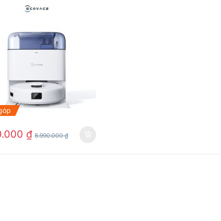
 góp
0.000
₫
8.990.000
₫