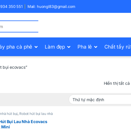
) 934 350 551
Mail: huongl83@gmail.com
áy pha cà phê
Làm đẹp
Pha lê
Chất tẩy r
t bụi ecovacs”
Hiển thị tất cả
nhà hút bụi
,
Robot hút bụi lau nhà
Hút Bụi Lau Nhà Ecovacs
 Mini