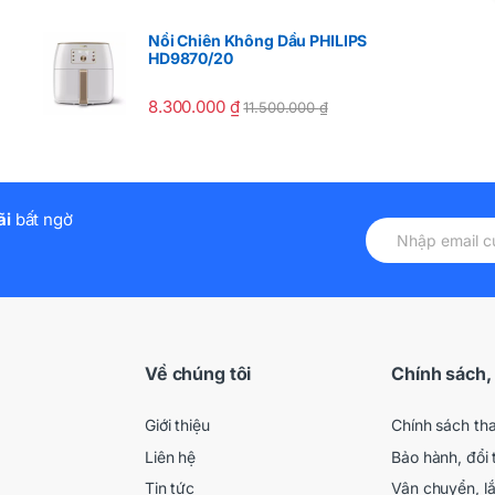
Nồi Chiên Không Dầu PHILIPS
HD9870/20
8.300.000
₫
11.500.000
₫
ãi
bất ngờ
Về chúng tôi
Chính sách,
Giới thiệu
Chính sách th
Liên hệ
Bảo hành, đổi 
Tin tức
Vận chuyển, l