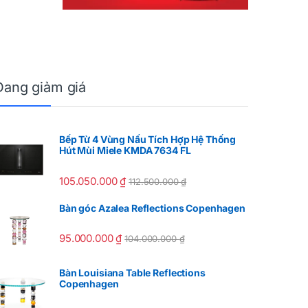
Đang giảm giá
Bếp Từ 4 Vùng Nấu Tích Hợp Hệ Thống
Hút Mùi Miele KMDA 7634 FL
105.050.000
₫
112.500.000
₫
Bàn góc Azalea Reflections Copenhagen
95.000.000
₫
104.000.000
₫
Bàn Louisiana Table Reflections
Copenhagen