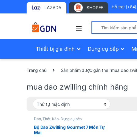
Hỗ trợ: (+84
LAZADA
SHOPEE
Search for:
Thiết bị gia đình
Dụng cụ bếp
M
Trang chủ
Sản phẩm được gắn thẻ “mua dao zwill
mua dao zwilling chính hãng
Dao, Thớt, Kéo
,
Dụng cụ bếp
Bộ Dao Zwilling Gourmet 7 Món Tự
Mài