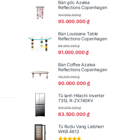
Bàn góc Azalea
Reflections Copenhagen
104.000.000
₫
95.000.000
₫
Bàn Louisiana Table
Reflections Copenhagen
99.000.000
₫
91.000.000
₫
Bàn Coffee Azalea
Reflections Copenhagen
112.300.000
₫
90.000.000
₫
Tủ lạnh Hitachi Inverter
735L R-ZX740KV
100.000.000
₫
83.500.000
₫
Tủ Rượu Vang Liebherr
WKB 4612