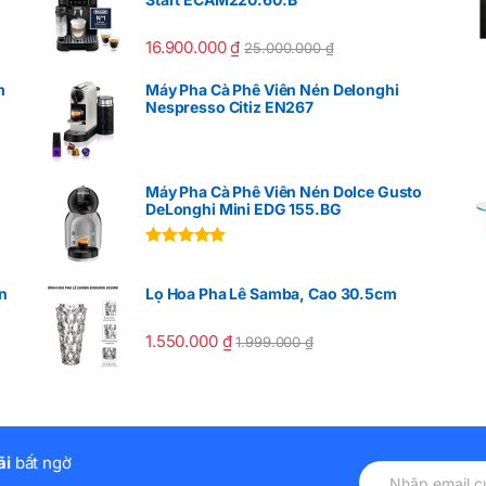
16.900.000
₫
25.000.000
₫
m
Máy Pha Cà Phê Viên Nén Delonghi
Nespresso Citiz EN267
Máy Pha Cà Phê Viên Nén Dolce Gusto
DeLonghi Mini EDG 155.BG
Được xếp
hạng
5.00
5
sao
n
Lọ Hoa Pha Lê Samba, Cao 30.5cm
1.550.000
₫
1.999.000
₫
ãi
bất ngờ