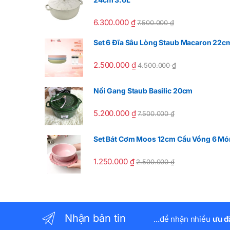
6.300.000
₫
7.500.000
₫
Set 6 Đĩa Sâu Lòng Staub Macaron 22c
2.500.000
₫
4.500.000
₫
Nồi Gang Staub Basilic 20cm
5.200.000
₫
7.500.000
₫
Set Bát Cơm Moos 12cm Cầu Vồng 6 Mó
1.250.000
₫
2.500.000
₫
Nhận bản tin
...để nhận nhiều
ưu đ