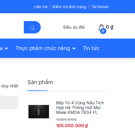
Liên hệ
Kiểm tra đơn hàng
Tài khoản
0
₫
Siêu ưu đãi
0
ửa
Thực phẩm chức năng
Tin tức
Sản phẩm
ả duy nhất
Bếp Từ 4 Vùng Nấu Tích
Hợp Hệ Thống Hút Mùi
Miele KMDA 7634 FL
112.500.000
₫
105.050.000
₫