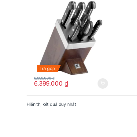
Trả góp
6.999.000
₫
6.399.000
₫
Hiển thị kết quả duy nhất