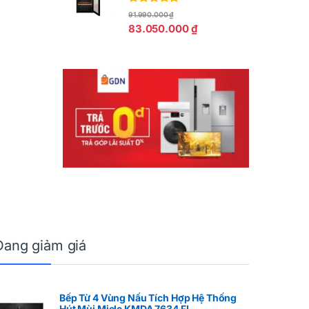
Được xếp
91.990.000
₫
hạng
5.00
5
83.050.000
₫
sao
Đang giảm giá
Bếp Từ 4 Vùng Nấu Tích Hợp Hệ Thống
Hút Mùi Miele KMDA 7634 FL