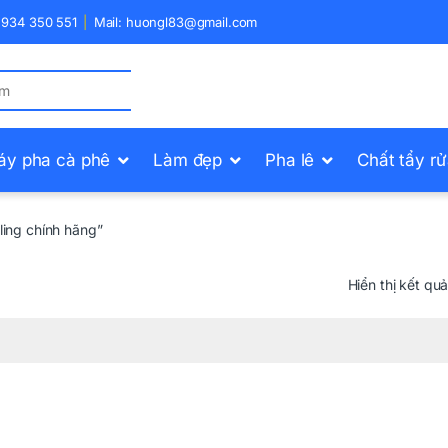
) 934 350 551
Mail: huongl83@gmail.com
áy pha cà phê
Làm đẹp
Pha lê
Chất tẩy r
ing chính hãng”
Hiển thị kết qu