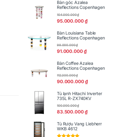
Bàn góc Azalea
Reflections Copenhagen
104.000.000
₫
95.000.000
₫
Bàn Louisiana Table
Reflections Copenhagen
99.000.000
₫
91.000.000
₫
Bàn Coffee Azalea
Reflections Copenhagen
112.300.000
₫
90.000.000
₫
Tủ lạnh Hitachi Inverter
735L R-ZX740KV
100.000.000
₫
83.500.000
₫
Tủ Rượu Vang Liebherr
WKB 4612