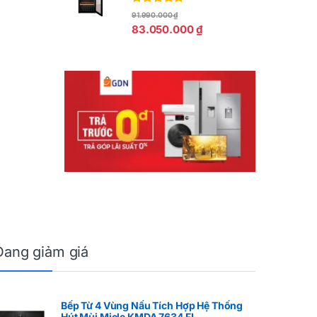
Được xếp
91.990.000
₫
hạng
5.00
5
83.050.000
₫
sao
Đang giảm giá
Bếp Từ 4 Vùng Nấu Tích Hợp Hệ Thống
Hút Mùi Miele KMDA 7634 FL