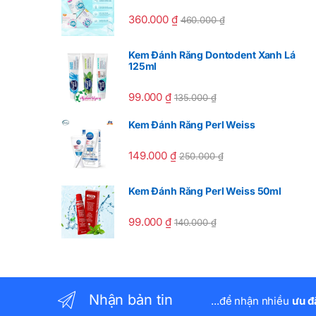
360.000
₫
460.000
₫
Kem Đánh Răng Dontodent Xanh Lá
125ml
99.000
₫
135.000
₫
Kem Đánh Răng Perl Weiss
149.000
₫
250.000
₫
Kem Đánh Răng Perl Weiss 50ml
99.000
₫
140.000
₫
Nhận bản tin
...để nhận nhiều
ưu đ