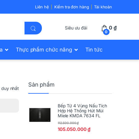
Liên hệ
Kiểm tra đơn hàng
Tài khoản
0
₫
Siêu ưu đãi
0
ửa
Thực phẩm chức năng
Tin tức
Sản phẩm
ả duy nhất
Bếp Từ 4 Vùng Nấu Tích
Hợp Hệ Thống Hút Mùi
Miele KMDA 7634 FL
112.500.000
₫
105.050.000
₫