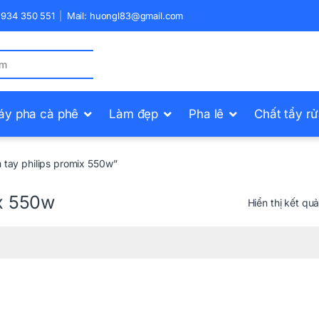
) 934 350 551
Mail: huongl83@gmail.com
áy pha cà phê
Làm đẹp
Pha lê
Chất tẩy r
tay philips promix 550w”
ix 550w
Hiển thị kết qu