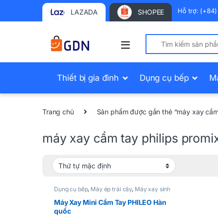
Hỗ trợ: (+84
LAZADA
SHOPEE
Search for:
Thiết bị gia đình
Dụng cụ bếp
M
Trang chủ
Sản phẩm được gắn thẻ “máy xay cầm 
máy xay cầm tay philips prom
Dụng cụ bếp
,
Máy ép trái cây
,
Máy xay sinh
tố
Máy Xay Mini Cầm Tay PHILEO Hàn
quốc