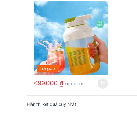
Trả góp
699.000
₫
900.000
₫
Hiển thị kết quả duy nhất