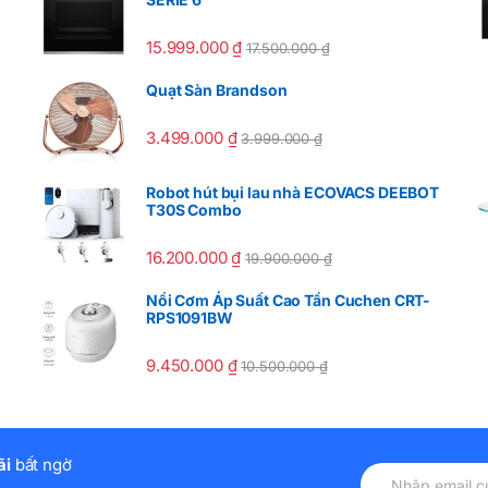
15.999.000
₫
17.500.000
₫
Quạt Sàn Brandson
3.499.000
₫
3.999.000
₫
Robot hút bụi lau nhà ECOVACS DEEBOT
T30S Combo
16.200.000
₫
19.900.000
₫
Nồi Cơm Áp Suất Cao Tần Cuchen CRT-
RPS1091BW
9.450.000
₫
10.500.000
₫
ãi
bất ngờ