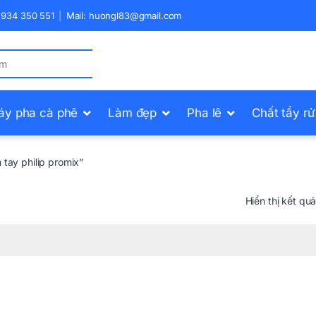
) 934 350 551
Mail: huongl83@gmail.com
áy pha cà phê
Làm đẹp
Pha lê
Chất tẩy r
tay philip promix”
Hiển thị kết qu