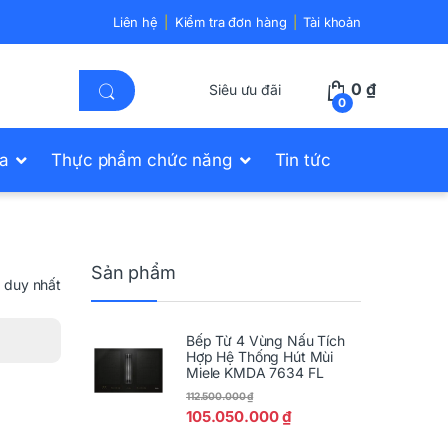
Liên hệ
Kiểm tra đơn hàng
Tài khoản
0
₫
Siêu ưu đãi
0
ửa
Thực phẩm chức năng
Tin tức
Sản phẩm
ả duy nhất
Bếp Từ 4 Vùng Nấu Tích
Hợp Hệ Thống Hút Mùi
Miele KMDA 7634 FL
112.500.000
₫
105.050.000
₫