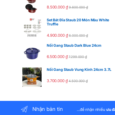
8.500.000
₫
9.600.000
₫
Set Bát Đĩa Staub 20 Món Màu White
Truffle
4.900.000
₫
6.000.000
₫
Nồi Gang Staub Dark Blue 24cm
6.500.000
₫
7.299.000
₫
Nồi Gang Staub Vung Kính 24cm 3.7L
3.700.000
₫
4.500.000
₫
Nhận bản tin
...để nhận nhiều
ưu đ