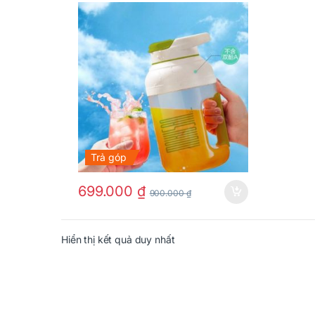
Trả góp
699.000
₫
900.000
₫
Hiển thị kết quả duy nhất