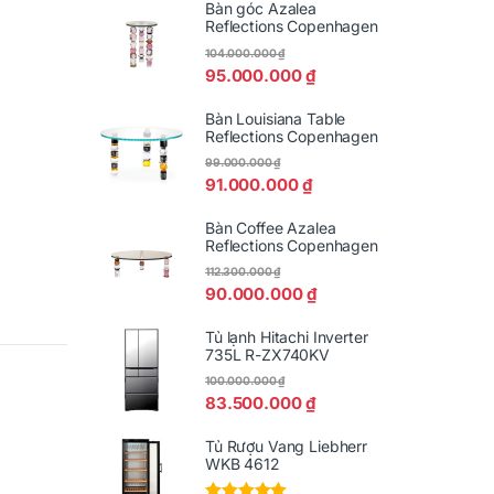
Bàn góc Azalea
Reflections Copenhagen
104.000.000
₫
95.000.000
₫
Bàn Louisiana Table
Reflections Copenhagen
99.000.000
₫
91.000.000
₫
Bàn Coffee Azalea
Reflections Copenhagen
112.300.000
₫
90.000.000
₫
Tủ lạnh Hitachi Inverter
735L R-ZX740KV
100.000.000
₫
83.500.000
₫
Tủ Rượu Vang Liebherr
WKB 4612