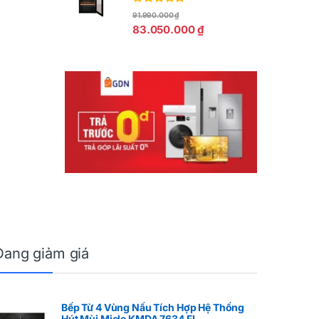
Được xếp
91.990.000
₫
hạng
5.00
5
83.050.000
₫
sao
Đang giảm giá
Bếp Từ 4 Vùng Nấu Tích Hợp Hệ Thống
Hút Mùi Miele KMDA 7634 FL