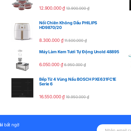
12.900.000
₫
13.900.000
₫
Nồi Chiên Không Dầu PHILIPS
HD9870/20
8.300.000
₫
11.500.000
₫
Máy Làm Kem Tươi Tự Động Unold 48895
6.050.000
₫
6.950.000
₫
Bếp Từ 4 Vùng Nấu BOSCH PXE631FC1E
Serie 6
16.550.000
₫
19.950.000
₫
ãi
bất ngờ