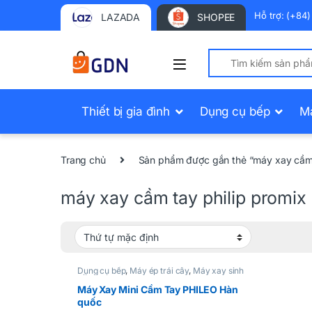
Hỗ trợ: (+84
LAZADA
SHOPEE
Search for:
Thiết bị gia đình
Dụng cụ bếp
M
Trang chủ
Sản phẩm được gắn thẻ “máy xay cầm 
máy xay cầm tay philip promix
Dụng cụ bếp
,
Máy ép trái cây
,
Máy xay sinh
tố
Máy Xay Mini Cầm Tay PHILEO Hàn
quốc