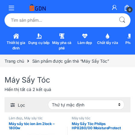
0
Tìm kiếm:
Thiết bị gia
Dụng cụ bếp
Máy pha cà
Làm đẹp
Chất tẩy rửa
Pha l
đình
phê
Trang chủ
Sản phẩm được gắn thẻ “Máy Sấy Tóc”
Máy Sấy Tóc
Hiển thị tất cả 2 kết quả
Lọc
Làm đẹp
,
Máy sấy tóc
Máy sấy tóc
Máy sấy tóc ion âm 2lock –
Máy Sấy Tóc Philips
1800w
HP8280/00 MoistureProtect