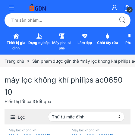
0
Tìm kiếm:
Thiết bị gia
Dụng cụ bếp
Máy pha cà
Làm đẹp
Chất tẩy rửa
Pha l
đình
phê
Trang chủ
Sản phẩm được gắn thẻ “máy lọc không khí philips 
máy lọc không khí philips ac0650
10
Hiển thị tất cả 3 kết quả
Lọc
Máy lọc không khí
Máy lọc không khí