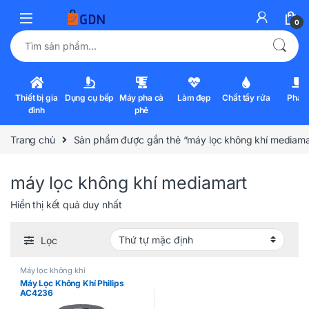
0
Tìm kiếm:
Thiết bị gia
Dụng cụ bếp
Máy pha cà
Làm đẹp
Chất tẩy rửa
Pha l
đình
phê
Trang chủ
Sản phẩm được gắn thẻ “máy lọc không khí mediama
máy lọc không khí mediamart
Hiển thị kết quả duy nhất
Lọc
Máy lọc không khí
Máy Lọc Không Khí Philips
AC4236