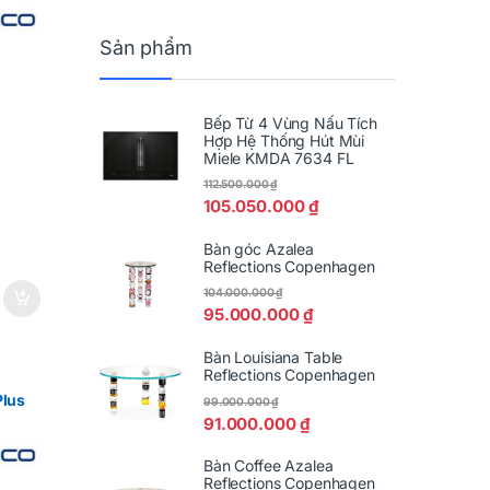
Sản phẩm
Bếp Từ 4 Vùng Nấu Tích
Hợp Hệ Thống Hút Mùi
Miele KMDA 7634 FL
112.500.000
₫
105.050.000
₫
Bàn góc Azalea
Reflections Copenhagen
104.000.000
₫
95.000.000
₫
Bàn Louisiana Table
Reflections Copenhagen
Plus
99.000.000
₫
91.000.000
₫
Bàn Coffee Azalea
Reflections Copenhagen