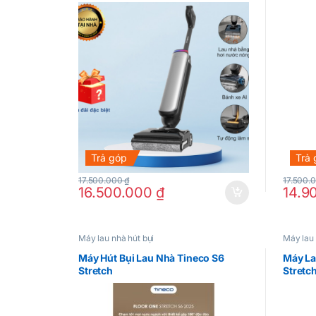
Trả góp
Trả
17.500.000
₫
17.500.
16.500.000
₫
14.9
Máy lau nhà hút bụi
Máy lau 
Máy Hút Bụi Lau Nhà Tineco S6
Máy La
Stretch
Stretc