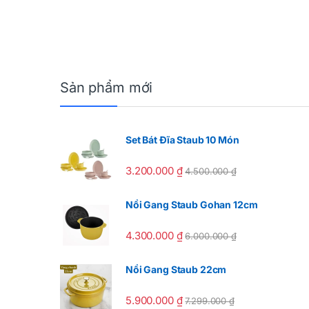
Sản phẩm mới
Set Bát Đĩa Staub 10 Món
3.200.000
₫
4.500.000
₫
Nồi Gang Staub Gohan 12cm
4.300.000
₫
6.000.000
₫
Nồi Gang Staub 22cm
5.900.000
₫
7.299.000
₫