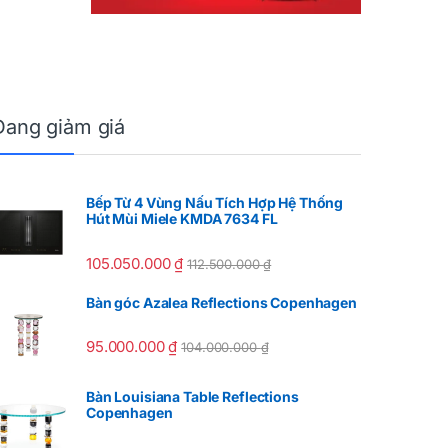
Đang giảm giá
Bếp Từ 4 Vùng Nấu Tích Hợp Hệ Thống
Hút Mùi Miele KMDA 7634 FL
105.050.000
₫
112.500.000
₫
Bàn góc Azalea Reflections Copenhagen
95.000.000
₫
104.000.000
₫
Bàn Louisiana Table Reflections
Copenhagen