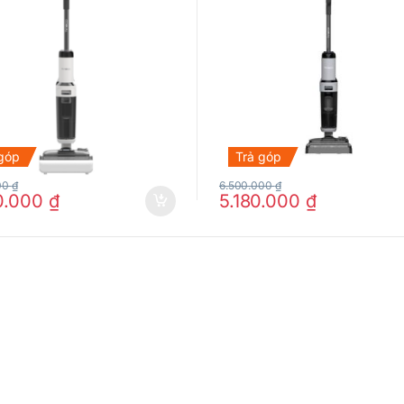
 góp
Trả góp
00
₫
6.500.000
₫
0.000
₫
5.180.000
₫