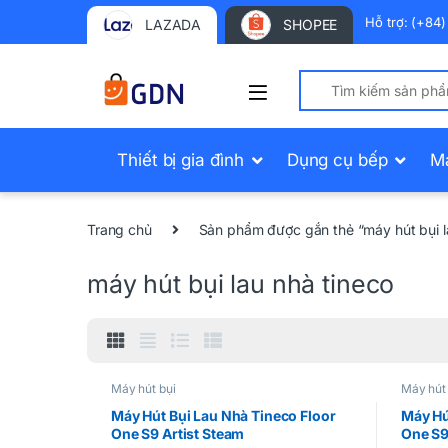
Hỗ trợ: (+84
LAZADA
SHOPEE
Search for:
Thiết bị gia đình
Dụng cụ bếp
M
Trang chủ
Sản phẩm được gắn thẻ “máy hút bụi l
máy hút bụi lau nhà tineco
Máy hút bụi
Máy hút 
Máy Hút Bụi Lau Nhà Tineco Floor
Máy Hú
One S9 Artist Steam
One S9