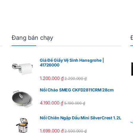
Đang bán chạy
Giá Để Giấy Vệ Sinh Hansgrohe |
41726000
1.200.000
₫
2.200.000
₫
Nồi Chảo SMEG CKFD2811CRM 28cm
4.190.000
₫
5.190.000
₫
Nồi Chiên Ngập Dầu Mini SilverCrest 1.2L
1.699.000
₫
2.500.000
₫