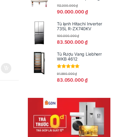
112.300.000
₫
90.000.000
₫
Tủ lạnh Hitachi Inverter
735L R-ZX740KV
100.000.000
₫
83.500.000
₫
Tủ Rượu Vang Liebherr
WKB 4612
Được xếp
91.990.000
₫
hạng
5.00
5
83.050.000
₫
sao