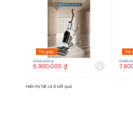
Trả góp
Trả
9.500.000
₫
9.999.0
6.900.000
₫
7.80
Hiển thị tất cả 6 kết quả