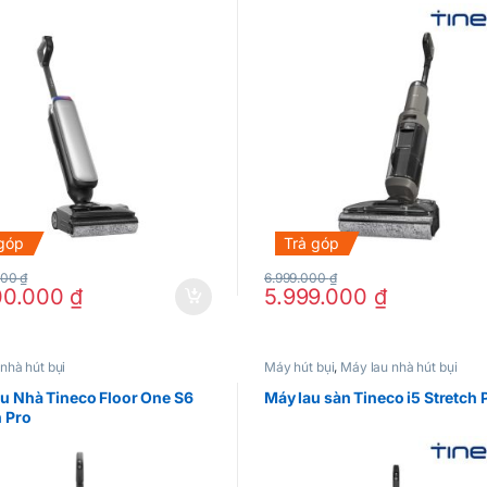
 góp
Trả góp
000
₫
6.999.000
₫
00.000
₫
5.999.000
₫
nhà hút bụi
Máy hút bụi
,
Máy lau nhà hút bụi
u Nhà Tineco Floor One S6
Máy lau sàn Tineco i5 Stretch 
h Pro