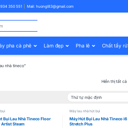
) 934 350 551
Mail: huongl83@gmail.com
áy pha cà phê
Làm đẹp
Pha lê
Chất tẩy r
au nhà tineco”
Hiển thị tất cả
bụi
Máy lau nhà hút bụi
t Bụi Lau Nhà Tineco Floor
Máy Hút Bụi Lau Nhà Tineco i6
 Artist Steam
Stretch Plus