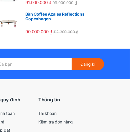
91.000.000
₫
99.000.000
₫
Bàn Coffee Azalea Reflections
Copenhagen
90.000.000
₫
112.300.000
₫
Đăng kí
 quy định
Thông tin
anh toán
Tài khoản
trả
Kiểm tra đơn hàng
ắp đặt