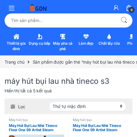
0
Tìm kiếm:
Thiết bị gia
Dụng cụ bếp
Máy pha cà
Làm đẹp
Chất tẩy rửa
Pha l
đình
phê
Trang chủ
Sản phẩm được gắn thẻ “máy hút bụi lau nhà tineco 
máy hút bụi lau nhà tineco s3
Hiển thị tất cả 5 kết quả
Lọc
Máy hút bụi
Máy hút bụi
Máy Hút Bụi Lau Nhà Tineco
Máy Hút Bụi Lau Nhà Tineco
Floor One S9 Artist Steam
Floor One S9 Artist Steam