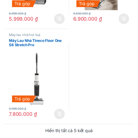
Trả góp
Trả góp
6.999.000
₫
9.500.000
₫
5.999.000
₫
6.900.000
₫
Máy lau nhà hút bụi
Máy Lau Nhà Tineco Floor One
S6 Stretch Pro
Trả góp
9.999.000
₫
7.800.000
₫
Hiển thị tất cả 5 kết quả