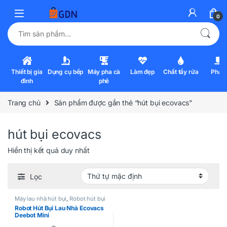
0
Tìm kiếm:
Thiết bị gia
Dụng cụ bếp
Máy pha cà
Làm đẹp
Chất tẩy rửa
Pha l
đình
phê
Trang chủ
Sản phẩm được gắn thẻ “hút bụi ecovacs”
hút bụi ecovacs
Hiển thị kết quả duy nhất
Lọc
Máy lau nhà hút bụi
,
Robot hút bụi
lau nhà
Robot Hút Bụi Lau Nhà Ecovacs
Deebot Mini