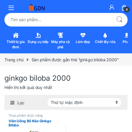
0
Tìm kiếm:
Thiết bị gia
Dụng cụ bếp
Máy pha cà
Làm đẹp
Chất tẩy rửa
Pha l
đình
phê
Trang chủ
Sản phẩm được gắn thẻ “ginkgo biloba 2000”
ginkgo biloba 2000
Hiển thị kết quả duy nhất
Lọc
Thực phẩm chức năng
Viên Uống Bổ Não Ginkgo
Biloba