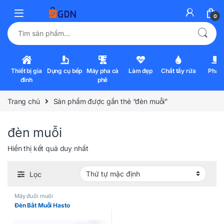
0
Tìm kiếm:
Thiết bị gia
Dụng cụ bếp
Máy pha cà
Làm đẹp
Chất tẩy rửa
Pha l
đình
phê
Trang chủ
Sản phẩm được gắn thẻ “đèn muỗi”
đèn muỗi
Hiển thị kết quả duy nhất
Lọc
Máy đuổi muỗi
Đèn Bắt Muỗi Hasto