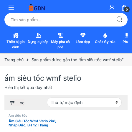
0
Tìm kiếm:
Thiết bị gia
Dụng cụ bếp
Máy pha cà
Làm đẹp
Chất tẩy rửa
Pha l
đình
phê
Trang chủ
Sản phẩm được gắn thẻ “ấm siêu tốc wmf stelio”
ấm siêu tốc wmf stelio
Hiển thị kết quả duy nhất
Lọc
Ấm siêu tốc
Ấm Siêu Tốc Wmf Vario 2in1,
Nhập Đức, BH 12 Tháng