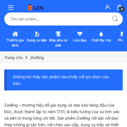
0
Tìm kiếm:
Thiết bị gia
Dụng cụ bếp
Máy pha cà
Làm đẹp
Chất tẩy rửa
Pha l
đình
phê
Trang chủ
Zwilling
Không tìm thấy sản phẩm nào khớp với lựa chọn của
bạn.
Zwilling – thương hiệu đồ gia dụng và dao kéo hàng đầu của
Đức, được thành lập từ năm 1731, là biểu tượng của sự tinh xảo
và bền bỉ trong từng chi tiết. Sản phẩm Zwilling nổi bật với dao
thép không gỉ sắc bén, nồi chảo cao cấp, dụng cụ bếp và thiết