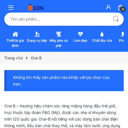
0
Tìm kiếm:
Thiết bị gia
Dụng cụ bếp
Máy pha cà
Làm đẹp
Chất tẩy rửa
Pha l
đình
phê
Trang chủ
Oral B
Không tìm thấy sản phẩm nào khớp với lựa chọn của
bạn.
Oral B – thương hiệu chăm sóc răng miệng hàng đầu thế giới,
trực thuộc tập đoàn P&G (Mỹ), được các nha sĩ khuyên dùng
trên 120 quốc gia. Oral-B nổi tiếng với các dòng bàn chải điện
thông minh, đầu bàn chải thay thế, và máy tăm nước ứng dụng