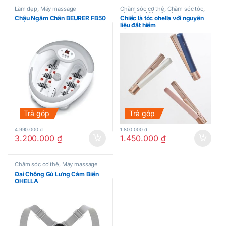
Làm đẹp
,
Máy massage
Chăm sóc cơ thể
,
Chăm sóc tóc
,
Làm đẹp
,
Máy sấy tóc
Chậu Ngâm Chân BEURER FB50
Chiếc là tóc ohella với nguyên
liệu đất hiếm
Trả góp
Trả góp
4.990.000
₫
1.800.000
₫
3.200.000
₫
1.450.000
₫
Chăm sóc cơ thể
,
Máy massage
Đai Chống Gù Lưng Cảm Biến
OHELLA