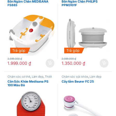
Bồn Ngâm Chân MEDISANA
Bồn Ngâm Chân PHILIPS
FS883
PPM3101F
Trả góp
Trả góp
2.399.000
₫
2.099.000
₫
1.999.000
₫
1.350.000
₫
Chăm sóc cơ thể
,
Làm đẹp
,
Thiết
Chăm sóc sức khỏe
,
Làm đẹp
bị gia đình
Cân Sức Khỏe Medisana PS
Cây tắm Beurer FC 25
100 Màu Đỏ