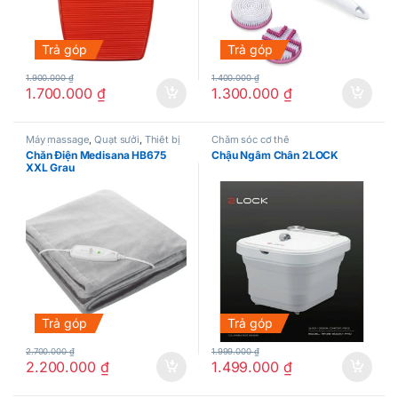
Trả góp
Trả góp
1.900.000
₫
1.400.000
₫
1.700.000
₫
1.300.000
₫
Máy massage
,
Quạt sưởi
,
Thiết bị
Chăm sóc cơ thể
gia đình
Chăn Điện Medisana HB675
Chậu Ngâm Chân 2LOCK
XXL Grau
Trả góp
Trả góp
2.700.000
₫
1.999.000
₫
2.200.000
₫
1.499.000
₫