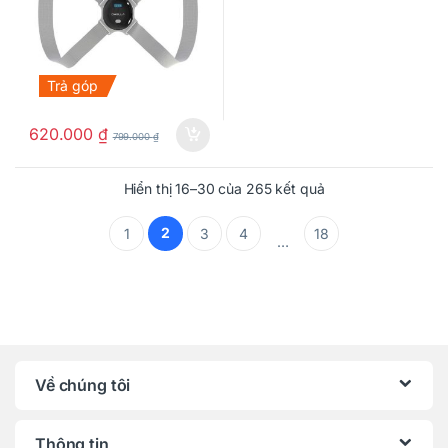
Trả góp
620.000
₫
799.000
₫
Hiển thị 16–30 của 265 kết quả
2
1
3
4
18
…
Về chúng tôi
Thông tin