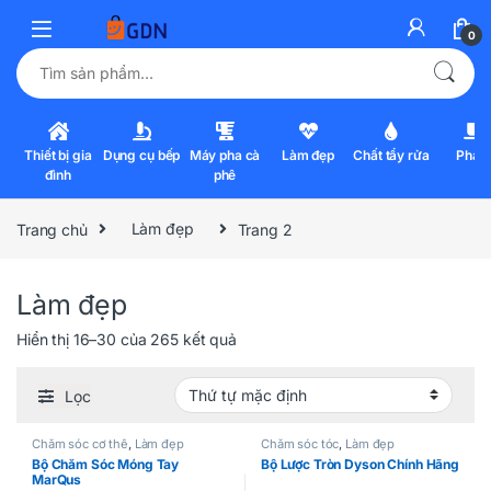
0
Tìm kiếm:
Thiết bị gia
Dụng cụ bếp
Máy pha cà
Làm đẹp
Chất tẩy rửa
Pha l
đình
phê
Trang chủ
Làm đẹp
Trang 2
Làm đẹp
Hiển thị 16–30 của 265 kết quả
Lọc
Chăm sóc cơ thể
,
Làm đẹp
Chăm sóc tóc
,
Làm đẹp
Bộ Chăm Sóc Móng Tay
Bộ Lược Tròn Dyson Chính Hãng
MarQus