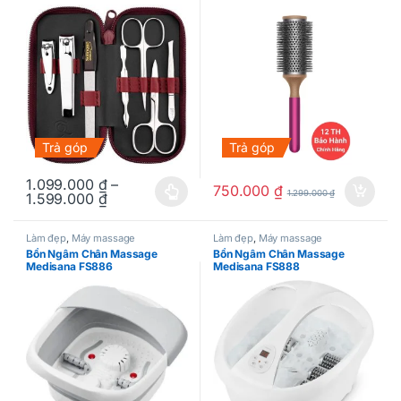
Trả góp
Trả góp
1.099.000
₫
–
750.000
₫
1.299.000
₫
1.599.000
₫
Sản phẩm này có nhiều biến thể. Các tùy chọn có thể được chọn
Làm đẹp
,
Máy massage
Làm đẹp
,
Máy massage
Bồn Ngâm Chân Massage
Bồn Ngâm Chân Massage
Medisana FS886
Medisana FS888