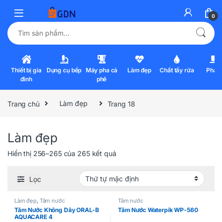
0
Tìm kiếm:
Thiết bị gia
Dụng cụ bếp
Máy pha cà
Làm đẹp
Chất tẩy rửa
Pha l
đình
phê
Trang chủ
Làm đẹp
Trang 18
Làm đẹp
Hiển thị 256–265 của 265 kết quả
Lọc
Làm đẹp
,
Tăm nước
Tăm nước
Tăm Nước Không Dây ORAL-B
Tăm Nước Waterpik WP-560
AQUACARE 4