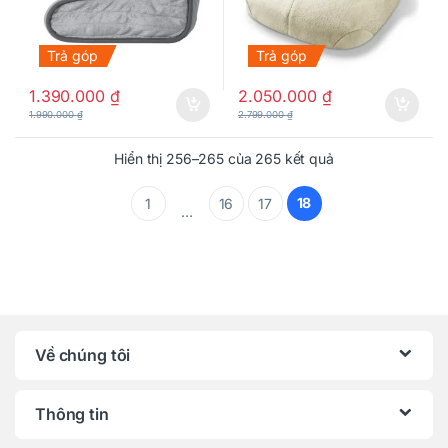
Trả góp
Trả góp
1.390.000
₫
2.050.000
₫
1.990.000
₫
2.799.000
₫
Hiển thị 256–265 của 265 kết quả
18
1
16
17
…
Về chúng tôi
Thông tin