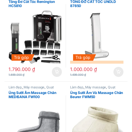
Tông Đơ Cắt Tóc Remington
TÔNG ĐƠ CẮT TÓC UNOLD
HC5810
87850
Trả góp
Trả góp
1.790.000
₫
1.000.000
₫
1.899.000
₫
1.499.000
₫
Làm đẹp
,
Máy massage
,
Quạt
Làm đẹp
,
Máy massage
,
Quạt
sưởi
,
Thiết bị gia đình
sưởi
,
Thiết bị gia đình
Ủng Sưởi Ấm Massage Chân
Ủng Sưởi Ấm Và Massage Chân
MEDISANA FW100
Beurer FWM50